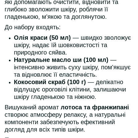
які допомагають очистити, відновити та
глибоко зволожити шкіру, роблячи її
гладенькою, м'якою та доглянутою.
До набору входять:
Олія краси (50 мл)
— швидко зволожує
шкіру, надає їй шовковистості та
природного сяйва.
Натуральне масло ши (100 мл)
—
інтенсивно живить суху шкіру, пом'якшує
та відновлює її еластичність.
Кокосовий скраб (100 г)
— делікатно
відлущує ороговілі клітини, залишаючи
шкіру гладенькою та ніжною.
Вишуканий аромат
лотоса та франжипані
створює атмосферу релаксу, а натуральні
компоненти забезпечують ефективний
догляд для всіх типів шкіри.