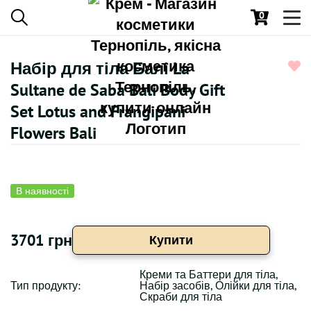
0
Toggl
navig
Набір для тіла Балі La
Sultane de Saba Bali Body Gift
Set Lotus and Frangipani
Flowers Bali
В наявності
3701 грн
Купити
Креми та Баттери для тіла,
Тип продукту:
Набір засобів, Олійки для тіла,
Скраби для тіла