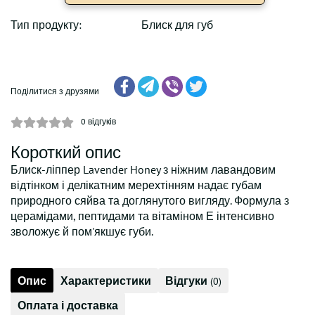
Тип продукту:
Блиск для губ
Поділитися з друзями
0
відгуків
Короткий опис
Блиск-ліппер Lavender Honey з ніжним лавандовим
відтінком і делікатним мерехтінням надає губам
природного сяйва та доглянутого вигляду. Формула з
церамідами, пептидами та вітаміном Е інтенсивно
зволожує й пом'якшує губи.
Опис
Характеристики
Відгуки
(0)
Оплата і доставка