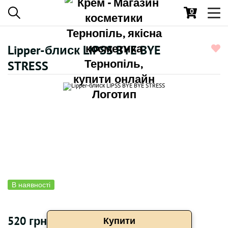
0
Toggl
navig
Lipper-блиск LIPSS BYE BYE
STRESS
В наявності
520 грн
Купити