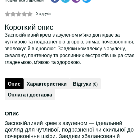
Поділитися з друзями
0
відгуків
Короткий опис
Заспокійливий крем з азуленом м’яко доглядає за
чутливою та подразненою шкірою, знімає почервоніння,
зволожує й відновлює. Завдяки комплексу з азулену,
сквалану, пантенолу та рослинних екстрактів шкіра стає
гладенькою, м’якою та здоровою.
Опис
Характеристики
Відгуки
(0)
Оплата і доставка
Опис
Заспокійливий крем з азуленом — ідеальний
догляд для чутливої, подразненої чи схильної до
почервоніння шкіри. Завдяки збалансованій