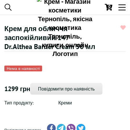
0
Toggl
navig
Крем для обличчя
заспокійливий 147
Dr.Althea Barrier Cream 50 мл
Нема в наявності
1299 грн
Повідомити про наявність
Тип продукту:
Креми