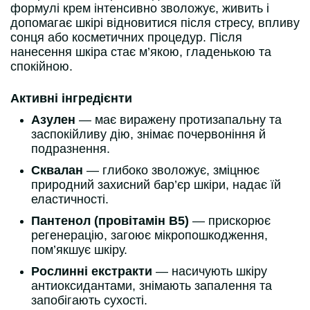
формулі крем інтенсивно зволожує, живить і
допомагає шкірі відновитися після стресу, впливу
сонця або косметичних процедур. Після
нанесення шкіра стає м’якою, гладенькою та
спокійною.
Активні інгредієнти
Азулен
— має виражену протизапальну та
заспокійливу дію, знімає почервоніння й
подразнення.
Сквалан
— глибоко зволожує, зміцнює
природний захисний бар’єр шкіри, надає їй
еластичності.
Пантенол (провітамін B5)
— прискорює
регенерацію, загоює мікропошкодження,
пом’якшує шкіру.
Рослинні екстракти
— насичують шкіру
антиоксидантами, знімають запалення та
запобігають сухості.