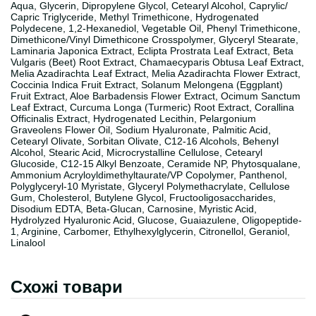
Aqua, Glycerin, Dipropylene Glycol, Cetearyl Alcohol, Caprylic/​
Capric Triglyceride, Methyl Trimethicone, Hydrogenated
Polydecene, 1,2-Hexanediol, Vegetable Oil, Phenyl Trimethicone,
Dimethicone/​Vinyl Dimethicone Crosspolymer, Glyceryl Stearate,
Laminaria Japonica Extract, Eclipta Prostrata Leaf Extract, Beta
Vulgaris (Beet) Root Extract, Chamaecyparis Obtusa Leaf Extract,
Melia Azadirachta Leaf Extract, Melia Azadirachta Flower Extract,
Coccinia Indica Fruit Extract, Solanum Melongena (Eggplant)
Fruit Extract, Aloe Barbadensis Flower Extract, Ocimum Sanctum
Leaf Extract, Curcuma Longa (Turmeric) Root Extract, Corallina
Officinalis Extract, Hydrogenated Lecithin, Pelargonium
Graveolens Flower Oil, Sodium Hyaluronate, Palmitic Acid,
Cetearyl Olivate, Sorbitan Olivate, C12-16 Alcohols, Behenyl
Alcohol, Stearic Acid, Microcrystalline Cellulose, Cetearyl
Glucoside, C12-15 Alkyl Benzoate, Ceramide NP, Phytosqualane,
Ammonium Acryloyldimethyltaurate/​VP Copolymer, Panthenol,
Polyglyceryl-10 Myristate, Glyceryl Polymethacrylate, Cellulose
Gum, Cholesterol, Butylene Glycol, Fructooligosaccharides,
Disodium EDTA, Beta-Glucan, Carnosine, Myristic Acid,
Hydrolyzed Hyaluronic Acid, Glucose, Guaiazulene, Oligopeptide-
1, Arginine, Carbomer, Ethylhexylglycerin, Citronellol, Geraniol,
Linalool
Схожі товари