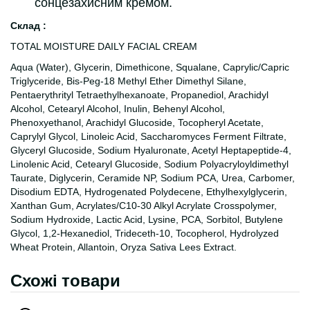
сонцезахисним кремом.
Склад :
TOTAL MOISTURE DAILY FACIAL CREAM
Aqua (Water), Glycerin, Dimethicone, Squalane, Caprylic/Capric
Triglyceride, Bis-Peg-18 Methyl Ether Dimethyl Silane,
Pentaerythrityl Tetraethylhexanoate, Propanediol, Arachidyl
Alcohol, Cetearyl Alcohol, Inulin, Behenyl Alcohol,
Phenoxyethanol, Arachidyl Glucoside, Tocopheryl Acetate,
Caprylyl Glycol, Linoleic Acid, Saccharomyces Ferment Filtrate,
Glyceryl Glucoside, Sodium Hyaluronate, Acetyl Heptapeptide-4,
Linolenic Acid, Cetearyl Glucoside, Sodium Polyacryloyldimethyl
Taurate, Diglycerin, Ceramide NP, Sodium PCA, Urea, Carbomer,
Disodium EDTA, Hydrogenated Polydecene, Ethylhexylglycerin,
Xanthan Gum, Acrylates/C10-30 Alkyl Acrylate Crosspolymer,
Sodium Hydroxide, Lactic Acid, Lysine, PCA, Sorbitol, Butylene
Glycol, 1,2-Hexanediol, Trideceth-10, Tocopherol, Hydrolyzed
Wheat Protein, Allantoin, Oryza Sativa Lees Extract.
Схожі товари