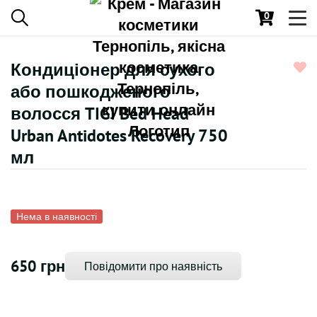
0
Toggl
navig
Кондиціонер для сухого
або пошкодженого
волосся TIGI Bed Head
Urban Antidotes Recovery 750
мл
Нема в наявності
650 грн
Повідомити про наявність