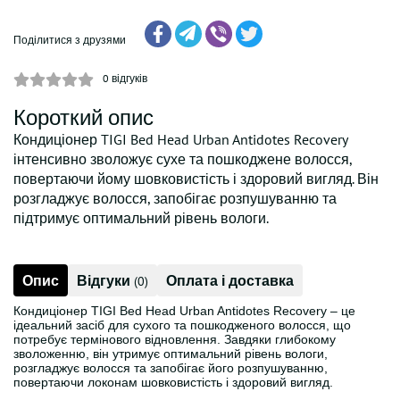
Поділитися з друзями
0
відгуків
Короткий опис
Кондиціонер TIGI Bed Head Urban Antidotes Recovery
інтенсивно зволожує сухе та пошкоджене волосся,
повертаючи йому шовковистість і здоровий вигляд. Він
розгладжує волосся, запобігає розпушуванню та
підтримує оптимальний рівень вологи.
Опис
Відгуки
Оплата і доставка
(0)
Кондиціонер TIGI Bed Head Urban Antidotes Recovery – це
ідеальний засіб для сухого та пошкодженого волосся, що
потребує термінового відновлення. Завдяки глибокому
зволоженню, він утримує оптимальний рівень вологи,
розгладжує волосся та запобігає його розпушуванню,
повертаючи локонам шовковистість і здоровий вигляд.