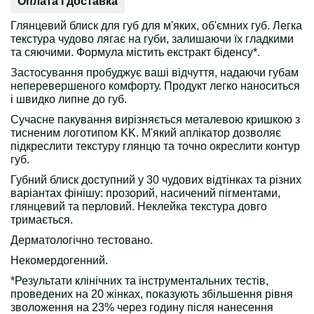
Оплата і доставка
Глянцевий блиск для губ для м'яких, об'ємних губ. Легка
текстура чудово лягає на губи, залишаючи їх гладкими
та сяючими. Формула містить екстракт біденсу*.
Застосування пробуджує ваші відчуття, надаючи губам
неперевершеного комфорту. Продукт легко наноситься
і швидко липне до губ.
Сучасне пакування вирізняється металевою кришкою з
тисненим логотипом KK. М'який аплікатор дозволяє
підкреслити текстуру глянцю та точно окреслити контур
губ.
Губний блиск доступний у 30 чудових відтінках та різних
варіантах фінішу: прозорий, насичений пігментами,
глянцевий та перловий. Неклейка текстура довго
тримається.
Дерматологічно тестовано.
Некомердогенний.
*Результати клінічних та інструментальних тестів,
проведених на 20 жінках, показують збільшення рівня
зволоження на 23% через годину після нанесення