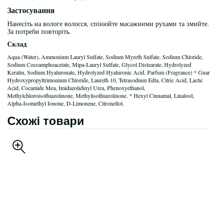
Застосування
Нанесіть на вологе волосся, спінюйте масажними рухами та змийте.
За потреби повторіть.
Склад
Aqua (Water), Ammonium Lauryl Sulfate, Sodium Myreth Sulfate, Sodium Chloride,
Sodium Cocoamphoacetate, Mipa-Lauryl Sulfate, Glycol Distearate, Hydrolyzed
Keratin, Sodium Hyaluronate, Hydrolyzed Hyaluronic Acid, Parfum (Fragrance) * Guar
Hydroxypropyltrimonium Chloride, Laureth 10, Tetrasodium Edta, Citric Acid, Lactic
Acid, Cocamide Mea, Imidazolidinyl Urea, Phenoxyethanol,
Methylchloroisothiazolinone, Methylisothiazolinone. * Hexyl Cinnamal, Linalool,
Alpha-Isomethyl Ionone, D-Limonene, Citronellol.
Схожі товари