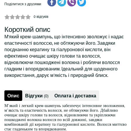
Поділитися з друзями
0
відгуків
Короткий опис
М’який крем-шампунь, що інтенсивно зволожує і надає
еластичності волоссю, не обтяжуючи його. Завдяки
поєднанню кератину та гіалуронової кислоти, він
ефективно очищає шкіру голови та волосся,
відновлюючи пошкоджені волокна і роблячи волосся
гладким і впорядкованим. Ідеальний для щоденного
використання, дарує м'якість і природний блиск.
Опис
Відгуки
Оплата і доставка
(0)
М’який і легкий крем-шампунь забезпечує інтенсивне зволоження,
м’якість та еластичність волосся, не обтяжуючи його. Дбайливо
очищає шкіру голови та волосся, відновлюючи та укріплюючи
пошкоджені волокна волосся по всій довжині, завдяки
комбінованій дії кератину та гіалуронової кислоти. Волосся миттєво
стає гладеньким та впорядкованим.