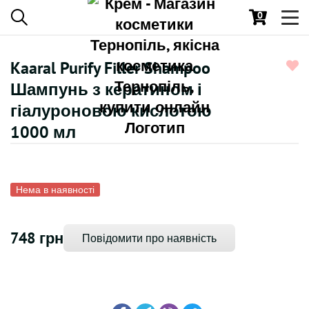
0
Toggl
navig
Kaaral Purify Filler Shampoo
Шампунь з кератином і
гіалуроновою кислотою
1000 мл
Нема в наявності
748 грн
Повідомити про наявність