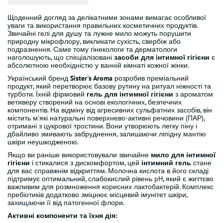
Щоденний догляд за делікатними зонами вимагає особливої
уваги та використання правильних косметичних продуктів.
Звичайні гелі для душу та лужне мило можуть порушити
природну мікрофлору, викликати сухість, свербіж або
подразнення. Саме тому гінекологи та дерматологи
наголошують, що спеціалізовані
засоби для інтимної гігієни
є
абсолютною необхідністю у ванній кімнаті кожної жінки.
Український бренд
Sister's Aroma
розробив преміальний
продукт, який перетворює базову рутину на ритуал ніжності та
турботи. Їхній фірмовий
гель для інтимної гігієни
з ароматом
ветиверу створений на основі екологічних, безпечних
компонентів. На відміну від агресивних сульфатних засобів, він
містить м'які натуральні поверхнево-активні речовини (ПАР),
отримані з цукрової тростини. Вони утворюють легку піну і
дбайливо змивають забруднення, залишаючи ліпідну мантію
шкіри неушкодженою.
Якщо ви раніше використовували звичайне
мило для інтимної
гігієни
і стикалися з дискомфортом, цей
інтимний гель
стане
для вас справжнім відкриттям. Молочна кислота в його складі
підтримує оптимальний, слабокислий рівень pH, який є життєво
важливим для розмноження корисних лактобактерій. Комплекс
пребіотиків додатково зміцнює місцевий імунітет шкіри,
захищаючи її від патогенної флори.
Активні компоненти та їхня дія: