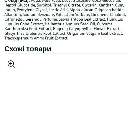
Склад (INCI):
Aqua/Water/Eau, Decyl Glucoside, Coco Glucoside,
Heptyl Glucoside, Sorbitol, Triethyl Citrate, Glycerin, Xanthan Gum,
Inulin, Pentylene Glycol, Lactic Acid, Alpha-glucan Oligosaccharide,
Allantoin, Sodium Benzoate, Potassium Sorbate, Limonene, Linalool,
Citronellol, Geraniol, Perfume, Salvia Triloba Leaf Extract, Humulus
Lupulus Cone Extract, Helianthus Annuus Seed Oil, Curcuma
Xanthorrhiza Root Extract, Eugenia Caryophyllus Flower Extract,
Glycyrrhiza Uralensis Root Extract, Origanum Vulgare Leaf Extract,
Trachyspermum Ammi Fruit Extract.
Схожі товари