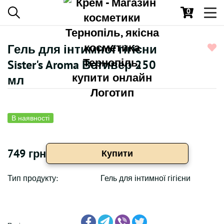
0
Toggl
navig
Гель для інтимної гігієни
Sister's Aroma Ветивер 250
мл
В наявності
749 грн
Купити
Тип продукту:
Гель для інтимної гігієни