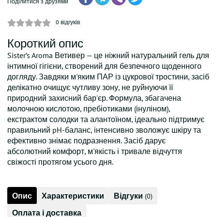
Поділитися з друзями
0
відгуків
Короткий опис
Sister’s Aroma Ветивер — це ніжний натуральний гель для
інтимної гігієни, створений для безпечного щоденного
догляду. Завдяки м'яким ПАР із цукрової тростини, засіб
делікатно очищує чутливу зону, не руйнуючи її
природний захисний бар'єр. Формула, збагачена
молочною кислотою, пребіотиками (інуліном),
екстрактом солодки та алантоїном, ідеально підтримує
правильний pH-баланс, інтенсивно зволожує шкіру та
ефективно знімає подразнення. Засіб дарує
абсолютний комфорт, м'якість і тривале відчуття
свіжості протягом усього дня.
Опис
Характеристики
Відгуки
(0)
Оплата і доставка