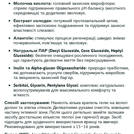
Молочна кислота:
головний захисник мікрофлори;
сприяє підтриманню правильного pH-балансу (кисотного
середовища) та додатково зволожує.
Екстракт солодки:
потужний протизапальний актив;
ефективно заспокоює подразнення та підтримує захисні
властивості слизової.
Алантоїн:
стимулює процеси регенерації, швидко знімає
почервоніння, пом'якшує та зволожує.
Натуральні ПАР (Decyl Glucoside, Coco Glucoside, Heptyl
Glucoside):
безпечні очищувачі рослинного походження,
що гарантують делікатне миття без пересушування.
Inulin та Alpha-glucan Oligosaccharide:
природні пребіотики,
які допомагають усунути свербіж, підтримують мікробіом
та зміцнюють захисний бар'єр.
Sorbitol, Glycerin, Pentylene Glycol:
комплекс натуральних
вологоутримувачів для максимального комфорту та
м'якості.
Спосіб застосування:
Нанесіть кілька крапель гелю на вологі
долоні та злегка спіньте. Делікатними рухами очистіть зовнішню
частину інтимної зони. Після цього ретельно змийте залишки
засобу достатньою кількістю теплої (не гарячої!) води. Засіб
підходить для щоденного використання вранці та ввечері.
Рекомендовано для використання з 15–16 років.