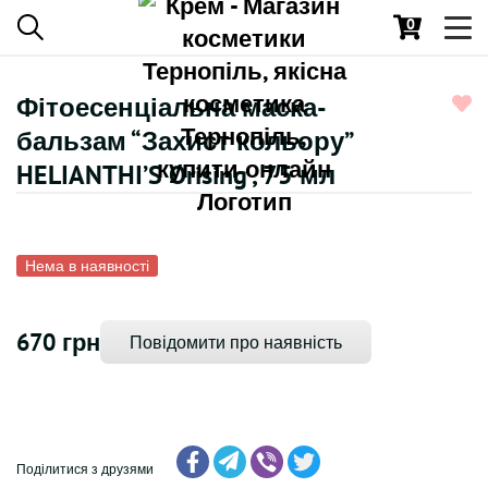
0
Toggl
navig
Фітоесенціальна маска-
бальзам “Захист кольору”
HELIANTHI’S Orising , 75 мл
Нема в наявності
670 грн
Повідомити про наявність
Поділитися з друзями