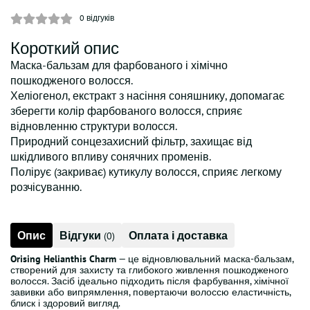
0
відгуків
Короткий опис
Маска-бальзам для фарбованого і хімічно
пошкодженого волосся.
Хеліогенол, екстракт з насіння соняшнику, допомагає
зберегти колір фарбованого волосся, сприяє
відновленню структури волосся.
Природний сонцезахисний фільтр, захищає від
шкідливого впливу сонячних променів.
Полірує (закриває) кутикулу волосся, сприяє легкому
розчісуванню.
Опис
Відгуки
Оплата і доставка
(0)
Orising Helianthis Charm
— це відновлювальний маска-бальзам,
створений для захисту та глибокого живлення пошкодженого
волосся. Засіб ідеально підходить після фарбування, хімічної
завивки або випрямлення, повертаючи волоссю еластичність,
блиск і здоровий вигляд.