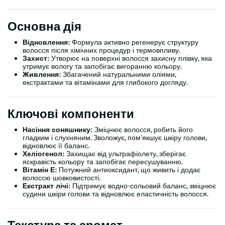
Основна дія
Відновлення:
Формула активно регенерує структуру
волосся після хімічних процедур і термовпливу.
Захист:
Утворює на поверхні волосся захисну плівку, яка
утримує вологу та запобігає вигоранню кольору.
Живлення:
Збагачений натуральними оліями,
екстрактами та вітамінами для глибокого догляду.
Ключові компоненти
Насіння соняшнику:
Зміцнює волосся, робить його
гладким і слухняним. Зволожує, пом’якшує шкіру голови,
відновлює її баланс.
Хеліогенол:
Захищає від ультрафіолету, зберігає
яскравість кольору та запобігає пересушуванню.
Вітамін Е:
Потужний антиоксидант, що живить і додає
волоссю шовковистості.
Екстракт лічі:
Підтримує водно-сольовий баланс, зміцнює
судини шкіри голови та відновлює еластичність волосся.