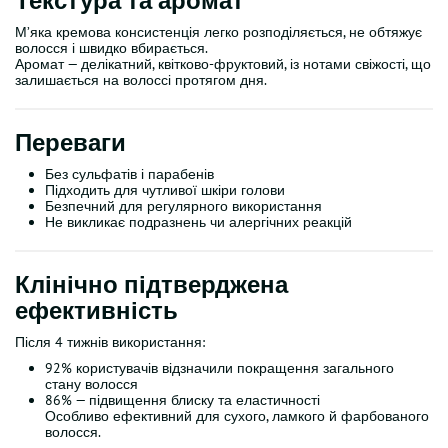
Текстура та аромат
М’яка кремова консистенція легко розподіляється, не обтяжує
волосся і швидко вбирається.
Аромат — делікатний, квітково-фруктовий, із нотами свіжості, що
залишається на волоссі протягом дня.
Переваги
Без сульфатів і парабенів
Підходить для чутливої шкіри голови
Безпечний для регулярного використання
Не викликає подразнень чи алергічних реакцій
Клінічно підтверджена
ефективність
Після 4 тижнів використання:
92% користувачів відзначили покращення загального
стану волосся
86% — підвищення блиску та еластичності
Особливо ефективний для сухого, ламкого й фарбованого
волосся.