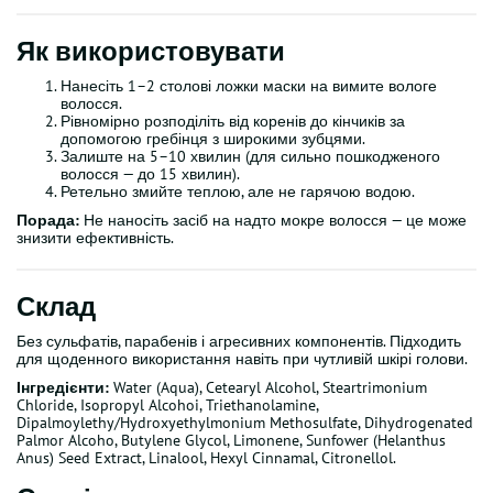
Як використовувати
Нанесіть 1–2 столові ложки маски на вимите вологе
волосся.
Рівномірно розподіліть від коренів до кінчиків за
допомогою гребінця з широкими зубцями.
Залиште на 5–10 хвилин (для сильно пошкодженого
волосся — до 15 хвилин).
Ретельно змийте теплою, але не гарячою водою.
Порада:
Не наносіть засіб на надто мокре волосся — це може
знизити ефективність.
Склад
Без сульфатів, парабенів і агресивних компонентів. Підходить
для щоденного використання навіть при чутливій шкірі голови.
Інгредієнти:
Water (Aqua), Cetearyl Alcohol, Steartrimonium
Chloride, Isopropyl Alcohoi, Triethanolamine,
Dipalmoylethy/Hydroxyethylmonium Methosulfate, Dihydrogenated
Palmor Alcoho, Butylene Glycol, Limonene, Sunfower (Helanthus
Anus) Seed Extract, Linalool, Hexyl Cinnamal, Citronellol.