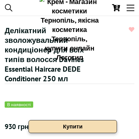
0
Toggl
navig
Делікатний
зволожувальний
кондиціонер для всіх
типів волосся Davines
Essential Haircare DEDE
Conditioner 250 мл
В наявності
930 грн
Купити