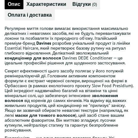
Опис
Характеристики
Відгуки
(0)
Оплата і доставка
Регулярне миття голови вимагає використання максимально
делікатних і невагомих засобів, які не будуть перевантажувати
локони та позбавляти їх природного об'єму. Італійський
преміум-бренд
Davines
розробив унікальний продукт із лінійки
Essential Haircare, який перетворює базову рутину на ритуал
глибокого відновлення. Делікатний зволожувальний
кондиціонер для волосся
Davines DEDE Conditioner — це
ідеальне професійні рішення для щоденного застосування.
Секрет ефективності цього засобу полягає у його потужній
ремінералізуючій дії. Головним активним компонентом
формули є екстракт червоної селери, вирощеної на фермі в
Орбассано (в рамках екологічного проєкту Slow Food Presidium).
Цей інгредієнт надзвичайно багатий на вітаміни та цінні
мінеральні солі, що забезпечує інтенсивне
зволоження
волосся
від коренів до самих кінчиків. На відміну від важких
живильних продуктів, цей кондиціонер не "прилизує" зачіску.
Якщо ви зазвичай обираєте невагомі текстури (наприклад, як
легкі
маски для тонкого волосся
), цей засіб стане вашим
абсолютним фаворитом. Він миттєво згладжує лусочки
кутикули, нейтралізує статику та гарантує безпроблемне
розчісування.