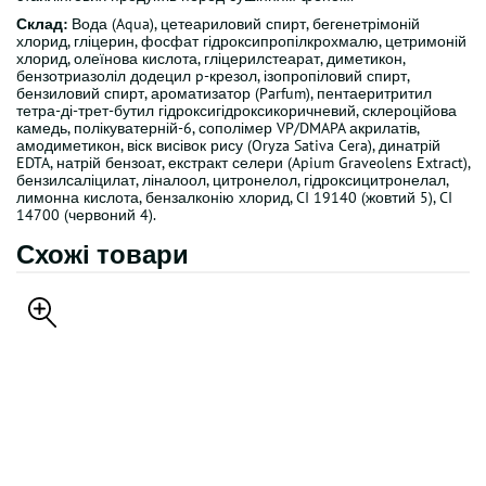
Склад:
Вода (Aqua), цетеариловий спирт, бегенетрімоній
хлорид, гліцерин, фосфат гідроксипропілкрохмалю, цетримоній
хлорид, олеїнова кислота, гліцерилстеарат, диметикон,
бензотриазоліл додецил p-крезол, ізопропіловий спирт,
бензиловий спирт, ароматизатор (Parfum), пентаеритритил
тетра-ді-трет-бутил гідроксигідроксикоричневий, склероційова
камедь, полікуватерній-6, сополімер VP/DMAPA акрилатів,
амодиметикон, віск висівок рису (Oryza Sativa Cera), динатрій
EDTA, натрій бензоат, екстракт селери (Apium Graveolens Extract),
бензилсаліцилат, ліналоол, цитронелол, гідроксицитронелал,
лимонна кислота, бензалконію хлорид, CI 19140 (жовтий 5), CI
14700 (червоний 4).
Схожі товари