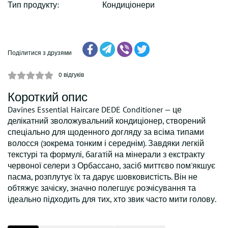
Тип продукту:
Кондиціонери
Поділитися з друзями
0
відгуків
Короткий опис
Davines Essential Haircare DEDE Conditioner — це
делікатний зволожувальний кондиціонер, створений
спеціально для щоденного догляду за всіма типами
волосся (зокрема тонким і середнім). Завдяки легкій
текстурі та формулі, багатій на мінерали з екстракту
червоної селери з Орбассано, засіб миттєво пом'якшує
пасма, розплутує їх та дарує шовковистість. Він не
обтяжує зачіску, значно полегшує розчісування та
ідеально підходить для тих, хто звик часто мити голову.