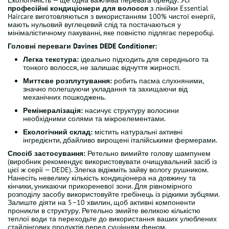
Екологічність — ще одна важлива перевага бренду. Усі
професійні кондиціонери для волосся
з лінійки Essential
Haircare виготовляються з використанням 100% чистої енергії,
мають нульовий вуглецевий слід та постачаються у
мінімалістичному пакуванні, яке повністю підлягає переробці.
Головні переваги Davines DEDE Conditioner:
Легка текстура:
ідеально підходить для середнього та
тонкого волосся, не залишає відчуття жирності.
Миттєве розплутування:
робить пасма слухняними,
значно полегшуючи укладання та захищаючи від
механічних пошкоджень.
Ремінералізація:
насичує структуру волосини
необхідними солями та мікроелементами.
Екологічний склад:
містить натуральні активні
інгредієнти, дбайливо вирощені італійськими фермерами.
Спосіб застосування:
Ретельно вимийте голову шампунем
(виробник рекомендує використовувати очищувальний засіб із
цієї ж серії — DEDE). Злегка відіжміть зайву вологу рушником.
Нанесіть невелику кількість кондиціонера на довжину та
кінчики, уникаючи прикореневої зони. Для рівномірного
розподілу засобу використовуйте гребінець із рідкими зубцями.
Залиште діяти на 5–10 хвилин, щоб активні компоненти
проникли в структуру. Ретельно змийте великою кількістю
теплої води та переходьте до використання ваших улюблених
стайлінгових продуктів перед сушінням феном.