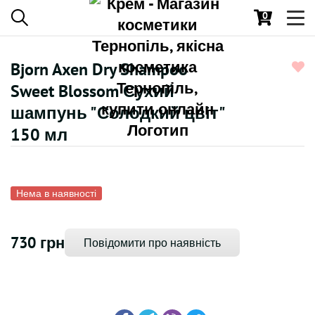
0
Toggl
navig
Bjorn Axen Dry Shampoo
Sweet Blossom Сухий
шампунь "Солодкий цвіт"
150 мл
Нема в наявності
730 грн
Повідомити про наявність