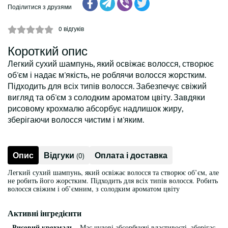
Поділитися з друзями
0
відгуків
Короткий опис
Легкий сухий шампунь, який освіжає волосся, створює
об'єм і надає м'якість, не роблячи волосся жорстким.
Підходить для всіх типів волосся. Забезпечує свіжий
вигляд та об'єм з солодким ароматом цвіту. Завдяки
рисовому крохмалю абсорбує надлишок жиру,
зберігаючи волосся чистим і м'яким.
Опис
Відгуки
Оплата і доставка
(0)
Легкий сухий шампунь, який освіжає волосся та створює об’єм, але
не робить його жорстким. Підходить для всіх типів волосся. Робить
волосся свіжим і об’ємним, з солодким ароматом цвіту
Активні інгредієнти
- Рисовий крохмаль -
Має чудові абсорбуючі властивості, зберігає