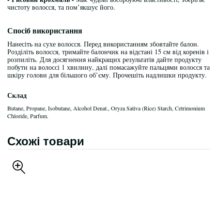
чистоту волосся, та помʼякшує його.
Спосіб використання
Нанесіть на сухе волосся. Перед використанням збовтайте балон.
Розділіть волосся, тримайте балончик на відстані 15 см від коренів і
розпиліть. Для досягнення найкращих результатів дайте продукту
побути на волоссі 1 хвилину, далі помасажуйте пальцями волосся та
шкіру голови для більшого об’єму. Прочешіть надлишки продукту.
Склад
Butane, Propane, Isobutane, Alcohol Denat., Oryza Sativa (Rice) Starch, Cetrimonium
Chloride, Parfum.
Схожі товари