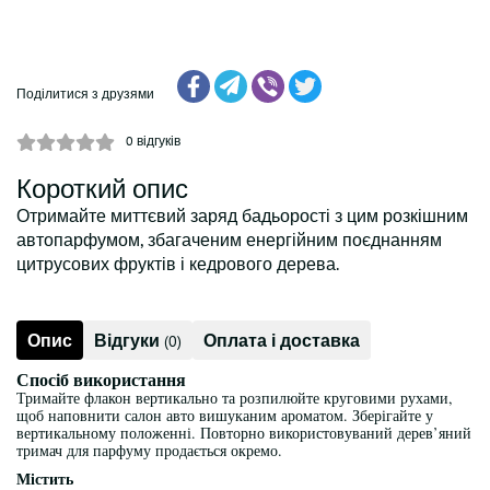
Поділитися з друзями
0
відгуків
Короткий опис
Отримайте миттєвий заряд бадьорості з цим розкішним
автопарфумом, збагаченим енергійним поєднанням
цитрусових фруктів і кедрового дерева.
Опис
Відгуки
Оплата і доставка
(0)
Спосіб використання
Тримайте флакон вертикально та розпилюйте круговими рухами,
щоб наповнити салон авто вишуканим ароматом. Зберігайте у
вертикальному положенні. Повторно використовуваний дерев’яний
тримач для парфуму продається окремо.
Містить