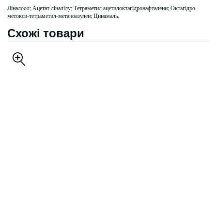
Ліналоол; Ацетат ліналілу; Тетраметил ацетилоктагідронафталени; Октагідро-
метокси-тетраметил-метаноазулен; Цинамаль.
Схожі товари