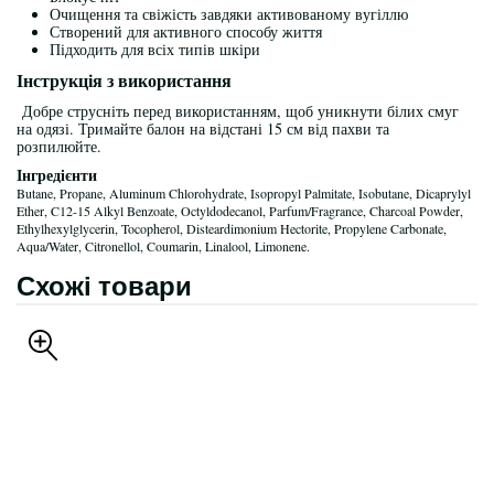
Очищення та свіжість завдяки активованому вугіллю
Створений для активного способу життя
Підходить для всіх типів шкіри
Інструкція з використання
Добре струсніть перед використанням, щоб уникнути білих смуг
на одязі. Тримайте балон на відстані 15 см від пахви та
розпилюйте.
Інгредієнти
Butane, Propane, Aluminum Chlorohydrate, Isopropyl Palmitate, Isobutane, Dicaprylyl
Ether, C12-15 Alkyl Benzoate, Octyldodecanol, Parfum/Fragrance, Charcoal Powder,
Ethylhexylglycerin, Tocopherol, Disteardimonium Hectorite, Propylene Carbonate,
Aqua/Water, Citronellol, Coumarin, Linalool, Limonene.
Схожі товари