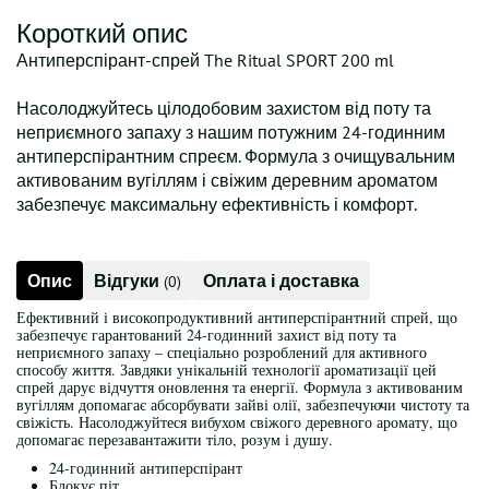
Короткий опис
Антиперспірант-спрей The Ritual SPORT 200 ml
Насолоджуйтесь цілодобовим захистом від поту та
неприємного запаху з нашим потужним 24-годинним
антиперспірантним спреєм. Формула з очищувальним
активованим вугіллям і свіжим деревним ароматом
забезпечує максимальну ефективність і комфорт.
Опис
Відгуки
Оплата і доставка
(0)
Ефективний і високопродуктивний антиперспірантний спрей, що
забезпечує гарантований 24-годинний захист від поту та
неприємного запаху – спеціально розроблений для активного
способу життя. Завдяки унікальній технології ароматизації цей
спрей дарує відчуття оновлення та енергії. Формула з активованим
вугіллям допомагає абсорбувати зайві олії, забезпечуючи чистоту та
свіжість. Насолоджуйтеся вибухом свіжого деревного аромату, що
допомагає перезавантажити тіло, розум і душу.
24-годинний антиперспірант
Блокує піт