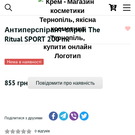
0
Toggl
navig
Антиперспірант-спрей The
Ritual SPORT 200 ml
Нема в наявності
855 грн
Повідомити про наявність
Поділитися з друзями
0
відгуків