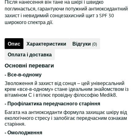
Після нанесення він тане на шкірі і швидко
поглинається, гарантуючи потужний антиоксидантний
захист і невидимий сонцезахисний щит з SPF 30
широкого спектра дії.
Опис
Характеристики
Відгуки
(0)
Оплата і доставка
Основні переваги
- Все-в-одному
Зволоження й захист від сонця – цей універсальний
крем «все-в-одному» стане ідеальним знайомством із
вітаміном С і втілює провідну філософію Medik8.
- Профілактика передчасного старіння
Багата на антиоксиданти формула захищає шкіру від
екологічного стресу і запобігає передчасним ознакам
старіння.
- Омолодження