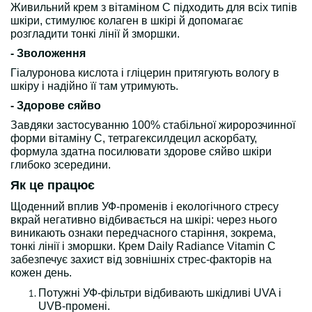
Живильний крем з вітаміном С підходить для всіх типів
шкіри, стимулює колаген в шкірі й допомагає
розгладити тонкі лінії й зморшки.
- Зволоження
Гіалуронова кислота і гліцерин притягують вологу в
шкіру і надійно її там утримують.
- Здорове сяйво
Завдяки застосуванню 100% стабільної жиророзчинної
форми вітаміну С, тетрагексилдецил аскорбату,
формула здатна посилювати здорове сяйво шкіри
глибоко зсередини.
Як це працює
Щоденний вплив УФ-променів і екологічного стресу
вкрай негативно відбивається на шкірі: через нього
виникають ознаки передчасного старіння, зокрема,
тонкі лінії і зморшки. Крем Daily Radiance Vitamin C
забезпечує захист від зовнішніх стрес-факторів на
кожен день.
Потужні УФ-фільтри відбивають шкідливі UVA і
UVB-промені.