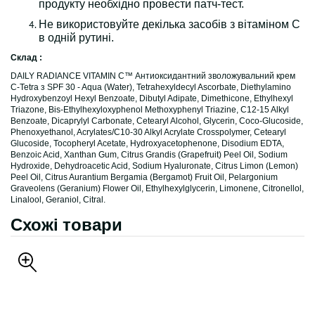
продукту необхідно провести патч-тест.
Не використовуйте декілька засобів з вітаміном С
в одній рутині.
Склад :
DAILY RADIANCE VITAMIN C™ Антиоксидантний зволожувальний крем
C-Tetra з SPF 30 - Aqua (Water), Tetrahexyldecyl Ascorbate, Diethylamino
Hydroxybenzoyl Hexyl Benzoate, Dibutyl Adipate, Dimethicone, Ethylhexyl
Triazone, Bis-Ethylhexyloxyphenol Methoxyphenyl Triazine, C12-15 Alkyl
Benzoate, Dicaprylyl Carbonate, Cetearyl Alcohol, Glycerin, Coco-Glucoside,
Phenoxyethanol, Acrylates/C10-30 Alkyl Acrylate Crosspolymer, Cetearyl
Glucoside, Tocopheryl Acetate, Hydroxyacetophenone, Disodium EDTA,
Benzoic Acid, Xanthan Gum, Citrus Grandis (Grapefruit) Peel Oil, Sodium
Hydroxide, Dehydroacetic Acid, Sodium Hyaluronate, Citrus Limon (Lemon)
Peel Oil, Citrus Aurantium Bergamia (Bergamot) Fruit Oil, Pelargonium
Graveolens (Geranium) Flower Oil, Ethylhexylglycerin, Limonene, Citronellol,
Linalool, Geraniol, Citral.
Схожі товари