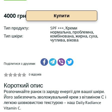
4000 грн
Купити
Тип продукту:
SPF +++, Креми
нормальна, проблемна,
Тип шкіри:
комбінована, жирна, суха,
чутлива, вікова
Поділитися з друзями
0
відгуків
Короткий опис
Розпочинайте ранок із заряду енергії для вашої шкіри.
Його забезпечить зволожувальний крем з вітаміном С і
легкою шовковистою текстурою – наш Daily Radiance
Vitamin C.