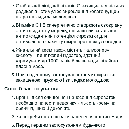
Стабільний ліпідний вітамін С захищає від вільних
радикалів і стимулює вироблення колагену, щоб
шкіра виглядала молодшою.
Вітаміни С і Е синергетично створюють своєрідну
антиоксидантну мережу, посилюючи загальний
антиоксидантний потенціал сироватки для
оптимального захисту шкіри протягом усього дня.
Живильний крем також містить гіалуронову
кислоту – винятковий гідратор, здатний
утримувати до 1000 разів більше води, ніж його
власна маса.
При щоденному застосуванні крему шкіра стає
захищеною, пружною і виглядає молодшою.
Спосіб застосування
Вранці після очищення і нанесення сироваток
необхідно нанести невелику кількість крему на
обличчя, шию й декольте.
За потреби повторювати нанесення протягом дня.
Перед першим застосуванням будь-якого